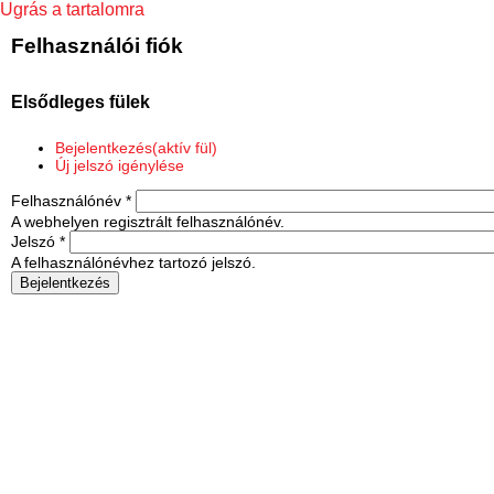
Ugrás a tartalomra
Felhasználói fiók
Elsődleges fülek
Bejelentkezés
(aktív fül)
Új jelszó igénylése
Felhasználónév
*
A webhelyen regisztrált felhasználónév.
Jelszó
*
A felhasználónévhez tartozó jelszó.