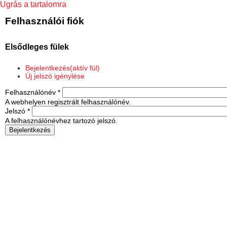
Ugrás a tartalomra
Felhasználói fiók
Elsődleges fülek
Bejelentkezés
(aktív fül)
Új jelszó igénylése
Felhasználónév
*
A webhelyen regisztrált felhasználónév.
Jelszó
*
A felhasználónévhez tartozó jelszó.