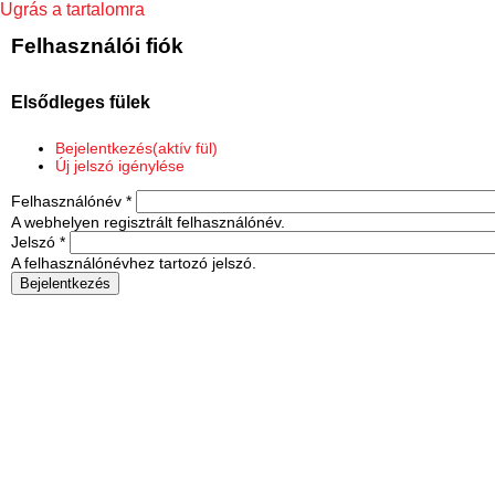
Ugrás a tartalomra
Felhasználói fiók
Elsődleges fülek
Bejelentkezés
(aktív fül)
Új jelszó igénylése
Felhasználónév
*
A webhelyen regisztrált felhasználónév.
Jelszó
*
A felhasználónévhez tartozó jelszó.