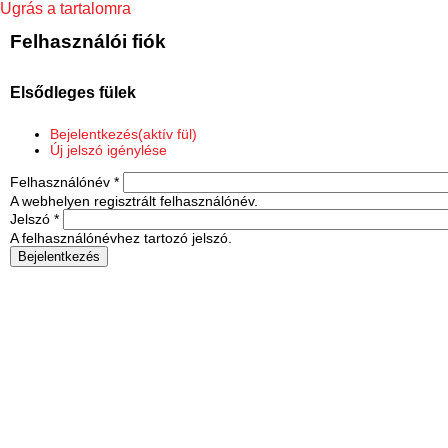
Ugrás a tartalomra
Felhasználói fiók
Elsődleges fülek
Bejelentkezés
(aktív fül)
Új jelszó igénylése
Felhasználónév
*
A webhelyen regisztrált felhasználónév.
Jelszó
*
A felhasználónévhez tartozó jelszó.