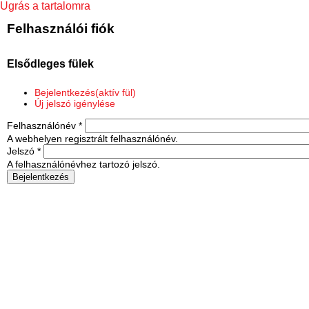
Ugrás a tartalomra
Felhasználói fiók
Elsődleges fülek
Bejelentkezés
(aktív fül)
Új jelszó igénylése
Felhasználónév
*
A webhelyen regisztrált felhasználónév.
Jelszó
*
A felhasználónévhez tartozó jelszó.