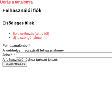
Ugrás a tartalomra
Felhasználói fiók
Elsődleges fülek
Bejelentkezés
(aktív fül)
Új jelszó igénylése
Felhasználónév
*
A webhelyen regisztrált felhasználónév.
Jelszó
*
A felhasználónévhez tartozó jelszó.