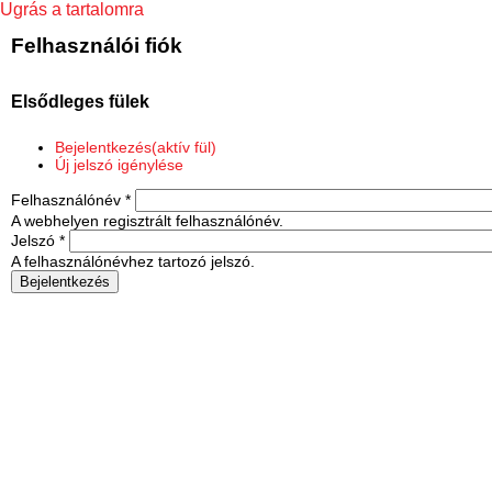
Ugrás a tartalomra
Felhasználói fiók
Elsődleges fülek
Bejelentkezés
(aktív fül)
Új jelszó igénylése
Felhasználónév
*
A webhelyen regisztrált felhasználónév.
Jelszó
*
A felhasználónévhez tartozó jelszó.