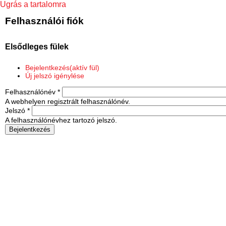
Ugrás a tartalomra
Felhasználói fiók
Elsődleges fülek
Bejelentkezés
(aktív fül)
Új jelszó igénylése
Felhasználónév
*
A webhelyen regisztrált felhasználónév.
Jelszó
*
A felhasználónévhez tartozó jelszó.