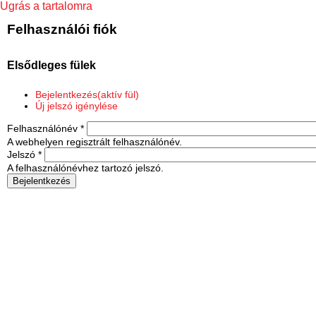
Ugrás a tartalomra
Felhasználói fiók
Elsődleges fülek
Bejelentkezés
(aktív fül)
Új jelszó igénylése
Felhasználónév
*
A webhelyen regisztrált felhasználónév.
Jelszó
*
A felhasználónévhez tartozó jelszó.