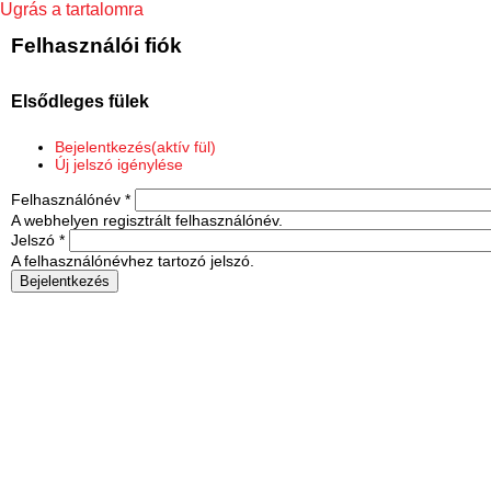
Ugrás a tartalomra
Felhasználói fiók
Elsődleges fülek
Bejelentkezés
(aktív fül)
Új jelszó igénylése
Felhasználónév
*
A webhelyen regisztrált felhasználónév.
Jelszó
*
A felhasználónévhez tartozó jelszó.