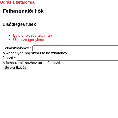
Ugrás a tartalomra
Felhasználói fiók
Elsődleges fülek
Bejelentkezés
(aktív fül)
Új jelszó igénylése
Felhasználónév
*
A webhelyen regisztrált felhasználónév.
Jelszó
*
A felhasználónévhez tartozó jelszó.