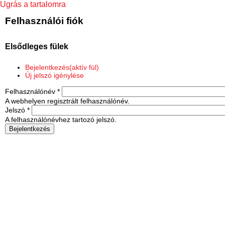
Ugrás a tartalomra
Felhasználói fiók
Elsődleges fülek
Bejelentkezés
(aktív fül)
Új jelszó igénylése
Felhasználónév
*
A webhelyen regisztrált felhasználónév.
Jelszó
*
A felhasználónévhez tartozó jelszó.