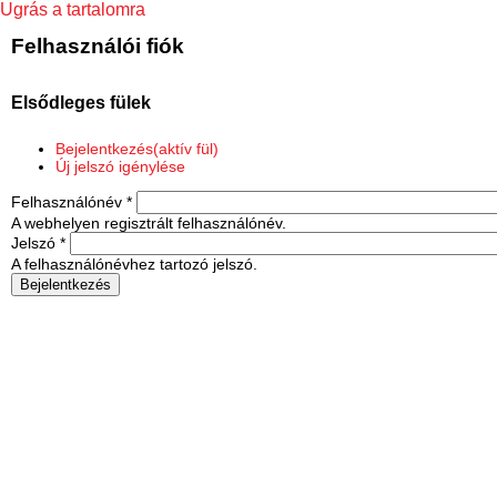
Ugrás a tartalomra
Felhasználói fiók
Elsődleges fülek
Bejelentkezés
(aktív fül)
Új jelszó igénylése
Felhasználónév
*
A webhelyen regisztrált felhasználónév.
Jelszó
*
A felhasználónévhez tartozó jelszó.