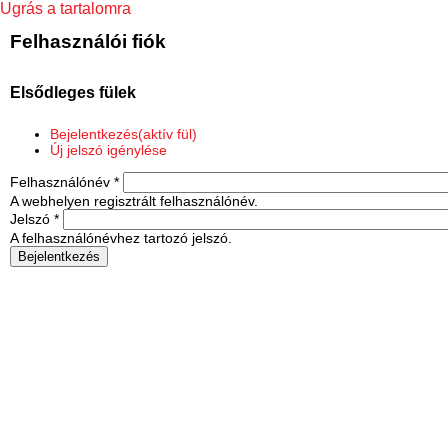
Ugrás a tartalomra
Felhasználói fiók
Elsődleges fülek
Bejelentkezés
(aktív fül)
Új jelszó igénylése
Felhasználónév
*
A webhelyen regisztrált felhasználónév.
Jelszó
*
A felhasználónévhez tartozó jelszó.