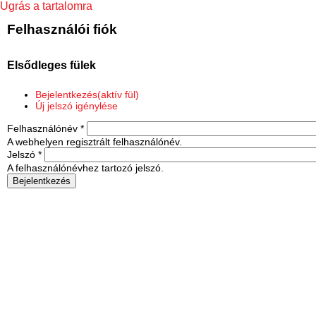
Ugrás a tartalomra
Felhasználói fiók
Elsődleges fülek
Bejelentkezés
(aktív fül)
Új jelszó igénylése
Felhasználónév
*
A webhelyen regisztrált felhasználónév.
Jelszó
*
A felhasználónévhez tartozó jelszó.