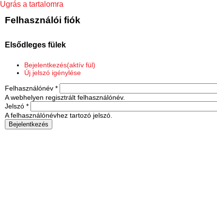
Ugrás a tartalomra
Felhasználói fiók
Elsődleges fülek
Bejelentkezés
(aktív fül)
Új jelszó igénylése
Felhasználónév
*
A webhelyen regisztrált felhasználónév.
Jelszó
*
A felhasználónévhez tartozó jelszó.