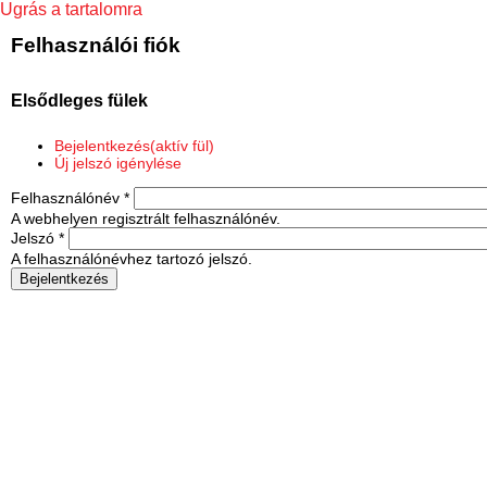
Ugrás a tartalomra
Felhasználói fiók
Elsődleges fülek
Bejelentkezés
(aktív fül)
Új jelszó igénylése
Felhasználónév
*
A webhelyen regisztrált felhasználónév.
Jelszó
*
A felhasználónévhez tartozó jelszó.