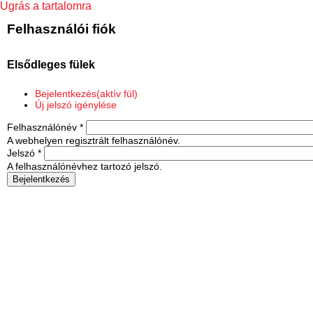
Ugrás a tartalomra
Felhasználói fiók
Elsődleges fülek
Bejelentkezés
(aktív fül)
Új jelszó igénylése
Felhasználónév
*
A webhelyen regisztrált felhasználónév.
Jelszó
*
A felhasználónévhez tartozó jelszó.