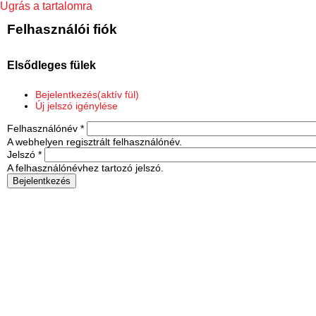
Ugrás a tartalomra
Felhasználói fiók
Elsődleges fülek
Bejelentkezés
(aktív fül)
Új jelszó igénylése
Felhasználónév
*
A webhelyen regisztrált felhasználónév.
Jelszó
*
A felhasználónévhez tartozó jelszó.