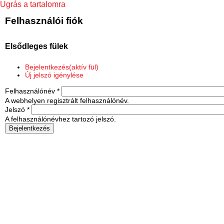
Ugrás a tartalomra
Felhasználói fiók
Elsődleges fülek
Bejelentkezés
(aktív fül)
Új jelszó igénylése
Felhasználónév
*
A webhelyen regisztrált felhasználónév.
Jelszó
*
A felhasználónévhez tartozó jelszó.