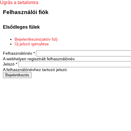
Ugrás a tartalomra
Felhasználói fiók
Elsődleges fülek
Bejelentkezés
(aktív fül)
Új jelszó igénylése
Felhasználónév
*
A webhelyen regisztrált felhasználónév.
Jelszó
*
A felhasználónévhez tartozó jelszó.