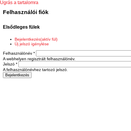
Ugrás a tartalomra
Felhasználói fiók
Elsődleges fülek
Bejelentkezés
(aktív fül)
Új jelszó igénylése
Felhasználónév
*
A webhelyen regisztrált felhasználónév.
Jelszó
*
A felhasználónévhez tartozó jelszó.